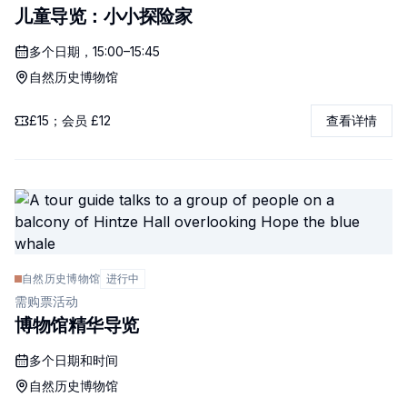
儿童导览：小小探险家
多个日期，15:00–15:45
自然历史博物馆
£15；会员 £12
查看详情
自然历史博物馆
进行中
需购票活动
博物馆精华导览
多个日期和时间
自然历史博物馆