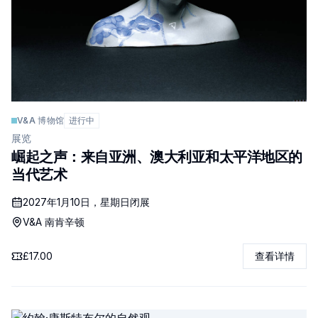
V&A 博物馆
进行中
展览
崛起之声：来自亚洲、澳大利亚和太平洋地区的
当代艺术
2027年1月10日，星期日闭展
V&A 南肯辛顿
£17.00
查看详情