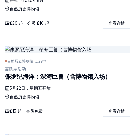
持续至2026年8月
自然历史博物馆
£20 起；会员 £10 起
查看详情
自然历史博物馆
进行中
需购票活动
侏罗纪海洋：深海巨兽（含博物馆入场）
5月22日，星期五开放
自然历史博物馆
£15 起；会员免费
查看详情