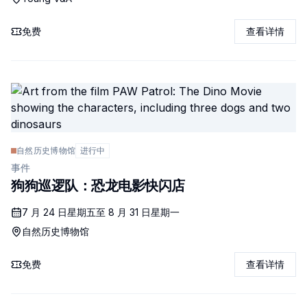
免费
查看详情
自然历史博物馆
进行中
事件
狗狗巡逻队：恐龙电影快闪店
7 月 24 日星期五至 8 月 31 日星期一
自然历史博物馆
免费
查看详情