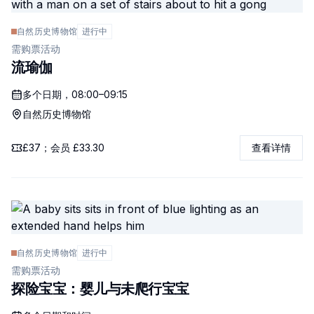
自然历史博物馆
进行中
需购票活动
流瑜伽
多个日期，08:00–09:15
自然历史博物馆
£37；会员 £33.30
查看详情
自然历史博物馆
进行中
需购票活动
探险宝宝：婴儿与未爬行宝宝