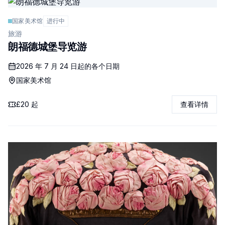
国家美术馆
进行中
旅游
朗福德城堡导览游
2026 年 7 月 24 日起的各个日期
国家美术馆
£20 起
查看详情