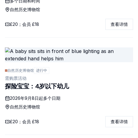
多个日期和时间
自然历史博物馆
£20；会员 £18
查看详情
自然历史博物馆
进行中
需购票活动
探险宝宝：4岁以下幼儿
2026年9月8日起多个日期
自然历史博物馆
£20；会员 £18
查看详情