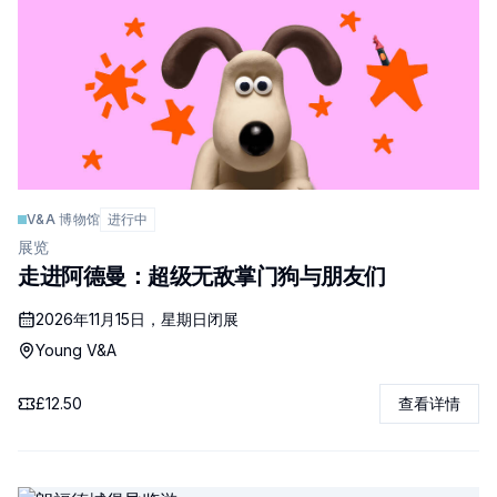
V&A 博物馆
进行中
展览
走进阿德曼：超级无敌掌门狗与朋友们
2026年11月15日，星期日闭展
Young V&A
£12.50
查看详情