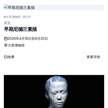
大英博物馆
进行中
展览
早期尼德兰素描
2026年4月16日至9月20日
大英博物馆
免费
查看详情