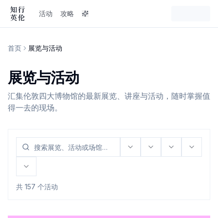
活动
攻略
首页
展览与活动
展览与活动
汇集伦敦四大博物馆的最新展览、讲座与活动，随时掌握值
得一去的现场。
共 157 个活动