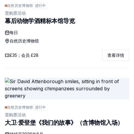
自然历史博物馆
进行中
需购票活动
幕后动物学酒精标本馆导览
每日
自然历史博物馆
£35；会员 £28
查看详情
自然历史博物馆
进行中
需购票活动
大卫·爱登堡《我们的故事》（含博物馆入场）