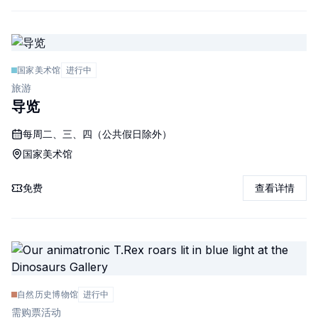
国家美术馆
进行中
旅游
导览
每周二、三、四（公共假日除外）
国家美术馆
免费
查看详情
自然历史博物馆
进行中
需购票活动