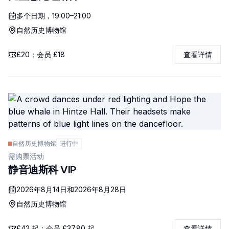
多个日期，19:00–21:00
自然历史博物馆
£20；会员 £18
查看详情
自然历史博物馆
进行中
需购票活动
静音迪斯科 VIP
2026年8月14日和2026年8月28日
自然历史博物馆
£42 起；会员 £37.80 起
查看详情