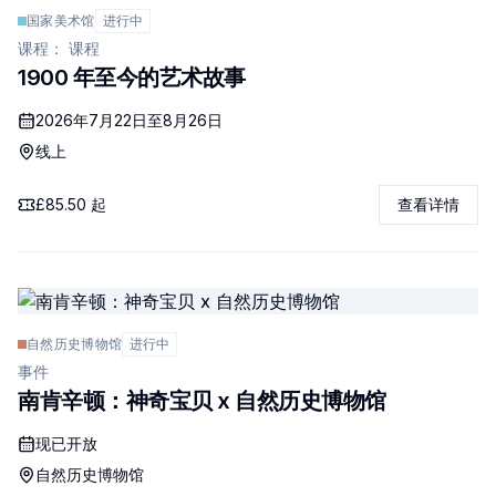
国家美术馆
进行中
课程： 课程
1900 年至今的艺术故事
2026年7月22日至8月26日
线上
£85.50 起
查看详情
自然历史博物馆
进行中
事件
南肯辛顿：神奇宝贝 x 自然历史博物馆
现已开放
自然历史博物馆