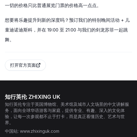
一切的价格只比普通展览门票的价格高一点点。
想要将乐趣提升到新的深度吗？预订我们的特别晚间活动 + 儿
童迪诺迪斯科，并在 19:00 至 21:00 与我们的剑龙苏菲一起跳
舞。
打开官方页面
知行英伦 ZHIXING UK
知行英伦专注于英国博物馆、美术馆及城市人文场景的中文讲解服
务，面向全球华语游客与家庭，提供专业、有趣、深入的文化体
验，让每一次参观都不止于打卡，而是真正看懂历史、艺术与世
界。
中国站
: www.zhixinguk.com