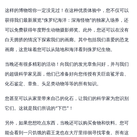
这样的博物馆你一定没见过！在这种优质体验中，您不仅可以
获得我们最新展览“侏罗纪海洋：深海怪物”的独家入场券，还
可以免费获得年度野生动物摄影师奖。此外，您还可以在没有
白天拥挤的情况下探索我们的画廊。其中包括我们喜爱的恐龙
画廊，这意味着您可以从陆地和海洋看到侏罗纪生物。
当晚还有很多精彩的活动！向我们的发光章鱼问好，并与我们
的超级科学家见面，他们已准备好向您传授有关巨齿鲨牙齿、
化石鉴定、章鱼、头足类动物等等的所有知识。
您甚至可以从家里带来自己的化石，让我们的科学家为您识别
它们。这就是我们所说的“下巴”！
另外，如果您想吃点东西，当晚还可以购买食物和饮料。您可
能会看到一只饥饿的霸王龙也在大厅里徘徊寻找零食。所有这