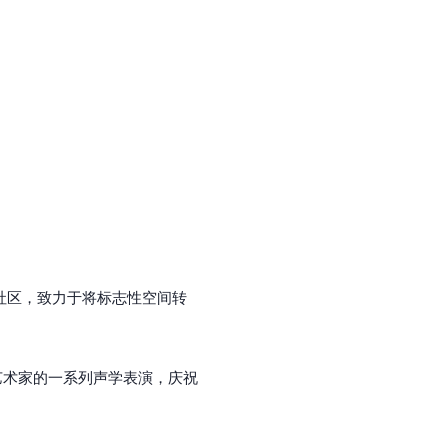
全球社区，致力于将标志性空间转
的艺术家的一系列声学表演，庆祝