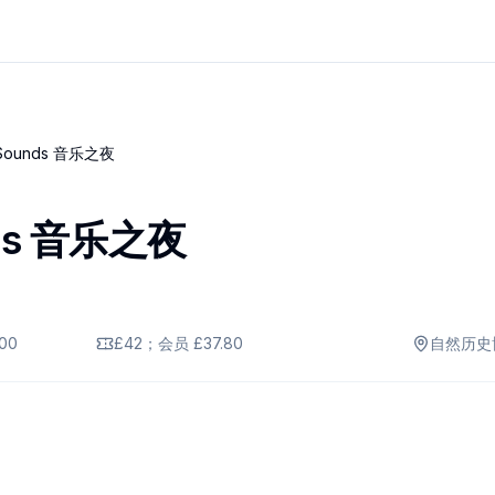
 Sounds 音乐之夜
nds 音乐之夜
00
£42；会员 £37.80
自然历史