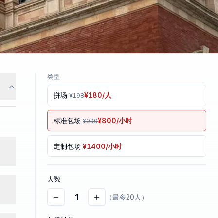
类型
拼场
¥
180
/人
¥
198
标准包场
¥
800
/小时
¥
900
定制包场
¥
1400
/小时
人数
1
（最多20人）