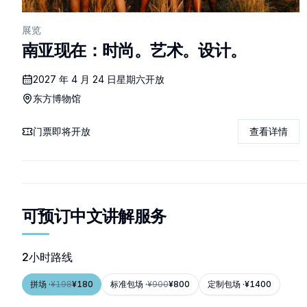
展览
南亚现在：时尚。艺术。设计。
2027 年 4 月 24 日星期六开放
东方博物馆
门票即将开放
查看详情
可预订中文讲解服务
2小时路线
拼场
·
¥
198
¥
180
标准包场
·
¥
900
¥
800
定制包场
·
¥
1400