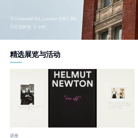
Cromwell Rd, London SW7 2RL
可选时长
:
2 小时
精选展览与活动
讲座