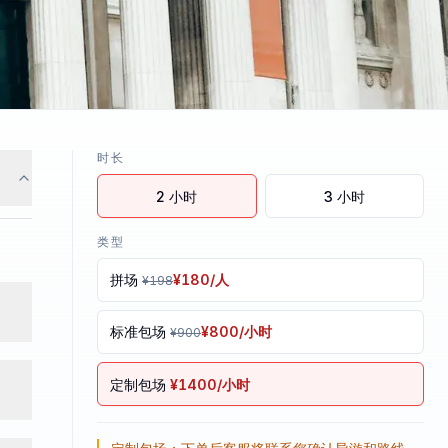
时长
2
小时
3
小时
类型
拼场
¥
180
/人
¥
198
标准包场
¥
800
/小时
¥
900
定制包场
¥
1400
/小时