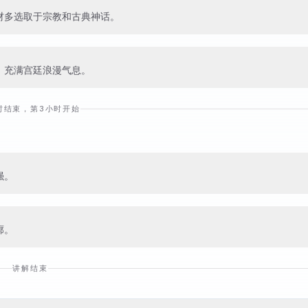
材多选取于宗教和古典神话。
，充满宫廷浪漫气息。
时结束，第3小时开始
强。
廓。
讲解结束