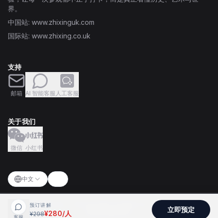
界。
中国站
: www.zhixinguk.com
国际站
: www.zhixing.co.uk
支持
邮箱
AI 智能客服
人工客服
关于我们
微信
小红书
中文
Switch language
切换主题
Copyright © 2024 – 2026 知行英伦 ZHIXING UK. All rights reserved.
预订讲解
立即预定
隐私政策
服务条款
¥
280
/人
¥
298
客服