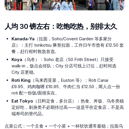
人均 30 镑左右：吃饱吃热，别排太久
Kanada-Ya
（拉面，Soho/Covent Garden 等多家分
店）：主打 tonkotsu 豚骨拉面，工作日午市曾有 £12.50 套
餐，赶行程时救急首选。
Koya
（乌冬）：Soho 老店（50 Frith Street）只接受
walk-in，饭点会排队；City 分店可线上订位，赶时间选
City 店更稳。
Roti King
（马来西亚菜，Euston 等）：Roti Canai
£9.95、鸡肉咖喱 £10.95、牛肉仁当 £12.50，两人点一份
roti 配一份饭/面很实在。
Eat Tokyo
（日料定食，多分店）：热食、丼饭、乌冬类稳
定好吃，刺身类不必期待过高——这是平价定食店，不是高
端寿司的替代品。
点菜公式：一个主食 + 一个小菜 + 一杯软饮通常最稳；拉面乌