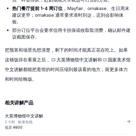
热门餐厅提前 1-4 周订位
，Mayfair、omakase、生日周末
建议更早；omakase 通常要求准时到达，迟到会影响体
验。
部分订位平台会要求信用卡担保或收取取消费，确认邮件建
议截图保存。
把预算和场景先想清楚，剩下的时间才能真正花在吃上。如果
这顿饭排在看展之后，
大英博物馆中文讲解
和
国家美术馆
中文讲解
都能把逛馆的时间压缩到最该看的地方，留更多体力
和时间给晚饭。
相关讲解产品
大英博物馆中文讲解
2 小时
·
标准包场
低至
¥
800