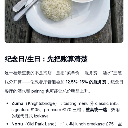
纪念日/生日：先把账算清楚
这一档最重要的不是找店，是把"菜单价 + 服务费 + 酒水"三笔
账分开算——伦敦餐厅普遍会加
12.5%-15% 的服务费
，纪念日
餐厅的酒水和 pairing 也可能让总价明显上升。
Zuma
（Knightsbridge）：tasting menu 分 classic £85、
signature £105、premium £170 三档，
整桌统一选
，热闹
的现代日式 izakaya。
Nobu
（Old Park Lane）：1 小时 lunch omakase £75，品