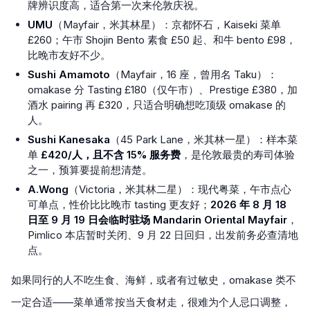
牌辨识度高，适合第一次来伦敦庆祝。
UMU
（Mayfair，米其林星）：京都怀石，Kaiseki 菜单
£260；午市 Shojin Bento 素食 £50 起、和牛 bento £98，
比晚市友好不少。
Sushi Amamoto
（Mayfair，16 座，曾用名 Taku）：
omakase 分 Tasting £180（仅午市）、Prestige £380，加
酒水 pairing 再 £320，只适合明确想吃顶级 omakase 的
人。
Sushi Kanesaka
（45 Park Lane，米其林一星）：样本菜
单
£420/人，且不含 15% 服务费
，是伦敦最贵的寿司体验
之一，预算要提前想清楚。
A.Wong
（Victoria，米其林二星）：现代粤菜，午市点心
可单点，性价比比晚市 tasting 更友好；
2026 年 8 月 18
日至 9 月 19 日会临时驻场 Mandarin Oriental Mayfair
，
Pimlico 本店暂时关闭、9 月 22 日回归，出发前务必查清地
点。
如果同行的人不吃生食、海鲜，或者有过敏史，omakase 类不
一定合适——菜单通常按当天食材走，很难为个人忌口调整，