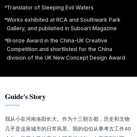
Translator of Sleeping Evil Waters
Works exhibited at RCA and Southwark Park
Gallery, and published in Suboart Magazine
Bronze Award in the China-UK Creative
Competition and shortlisted for the China
division of the UK New Concept Design Award
Guide's Story
我从小在河南洛阳长大。作为十三朝古都，历史和文物
几乎是这座城市的日常风景。我的伯伯从事考古工作40